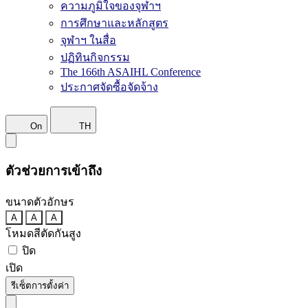
ความภูมิใจของจุฬาฯ
การศึกษาและหลักสูตร
จุฬาฯ ในสื่อ
ปฏิทินกิจกรรม
The 166th ASAIHL Conference
ประกาศจัดซื้อจัดจ้าง
On
TH
ตัวช่วยการเข้าถึง
ขนาดตัวอักษร
A
A
A
โหมดสีตัดกันสูง
ปิด
เปิด
รีเซ็ตการตั้งค่า