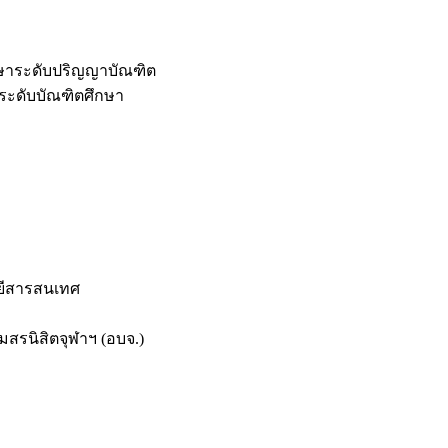
กษาระดับปริญญาบัณฑิต
ระดับบัณฑิตศึกษา
ยีสารสนเทศ
สรนิสิตจุฬาฯ (อบจ.)