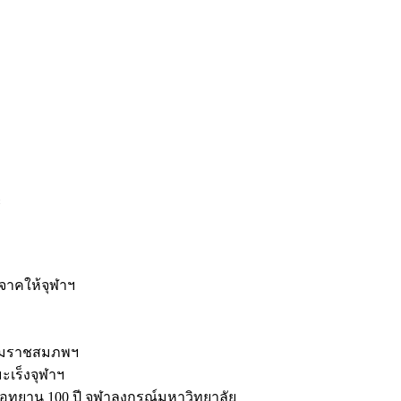
ะ
ิจาคให้จุฬาฯ
รมราชสมภพฯ
มะเร็งจุฬาฯ
ุทยาน 100 ปี จุฬาลงกรณ์มหาวิทยาลัย