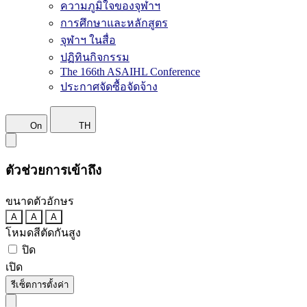
ความภูมิใจของจุฬาฯ
การศึกษาและหลักสูตร
จุฬาฯ ในสื่อ
ปฏิทินกิจกรรม
The 166th ASAIHL Conference
ประกาศจัดซื้อจัดจ้าง
On
TH
ตัวช่วยการเข้าถึง
ขนาดตัวอักษร
A
A
A
โหมดสีตัดกันสูง
ปิด
เปิด
รีเซ็ตการตั้งค่า