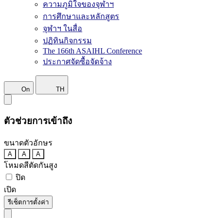
ความภูมิใจของจุฬาฯ
การศึกษาและหลักสูตร
จุฬาฯ ในสื่อ
ปฏิทินกิจกรรม
The 166th ASAIHL Conference
ประกาศจัดซื้อจัดจ้าง
On
TH
ตัวช่วยการเข้าถึง
ขนาดตัวอักษร
A
A
A
โหมดสีตัดกันสูง
ปิด
เปิด
รีเซ็ตการตั้งค่า