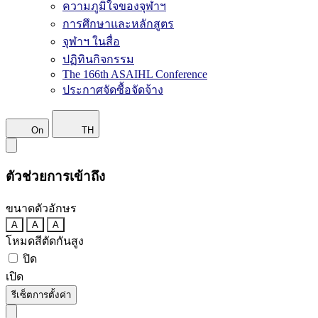
ความภูมิใจของจุฬาฯ
การศึกษาและหลักสูตร
จุฬาฯ ในสื่อ
ปฏิทินกิจกรรม
The 166th ASAIHL Conference
ประกาศจัดซื้อจัดจ้าง
On
TH
ตัวช่วยการเข้าถึง
ขนาดตัวอักษร
A
A
A
โหมดสีตัดกันสูง
ปิด
เปิด
รีเซ็ตการตั้งค่า