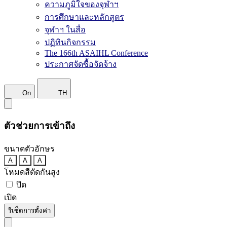
ความภูมิใจของจุฬาฯ
การศึกษาและหลักสูตร
จุฬาฯ ในสื่อ
ปฏิทินกิจกรรม
The 166th ASAIHL Conference
ประกาศจัดซื้อจัดจ้าง
On
TH
ตัวช่วยการเข้าถึง
ขนาดตัวอักษร
A
A
A
โหมดสีตัดกันสูง
ปิด
เปิด
รีเซ็ตการตั้งค่า