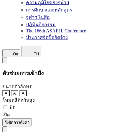
ความภูมิใจของจุฬาฯ
การศึกษาและหลักสูตร
จุฬาฯ ในสื่อ
ปฏิทินกิจกรรม
The 166th ASAIHL Conference
ประกาศจัดซื้อจัดจ้าง
On
TH
ตัวช่วยการเข้าถึง
ขนาดตัวอักษร
A
A
A
โหมดสีตัดกันสูง
ปิด
เปิด
รีเซ็ตการตั้งค่า