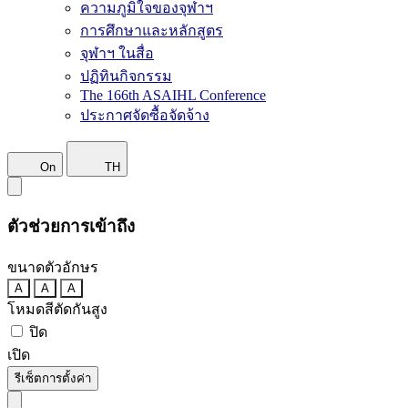
ความภูมิใจของจุฬาฯ
การศึกษาและหลักสูตร
จุฬาฯ ในสื่อ
ปฏิทินกิจกรรม
The 166th ASAIHL Conference
ประกาศจัดซื้อจัดจ้าง
On
TH
ตัวช่วยการเข้าถึง
ขนาดตัวอักษร
A
A
A
โหมดสีตัดกันสูง
ปิด
เปิด
รีเซ็ตการตั้งค่า