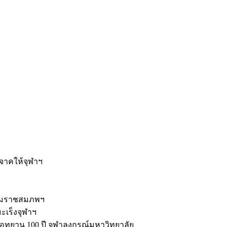
ะ
ิจาคให้จุฬาฯ
รมราชสมภพฯ
มะเร็งจุฬาฯ
ุทยาน 100 ปี จุฬาลงกรณ์มหาวิทยาลัย