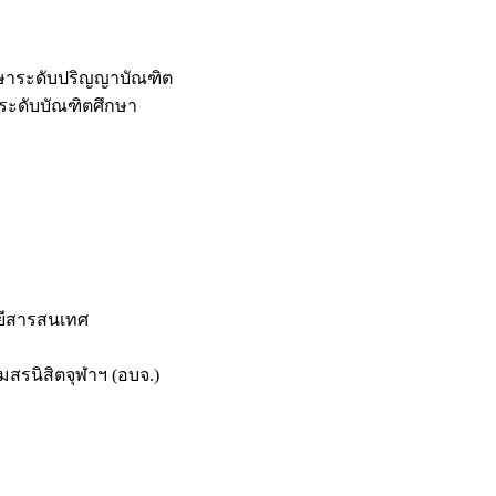
กษาระดับปริญญาบัณฑิต
ระดับบัณฑิตศึกษา
ยีสารสนเทศ
สรนิสิตจุฬาฯ (อบจ.)