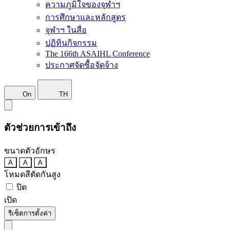
ความภูมิใจของจุฬาฯ
การศึกษาและหลักสูตร
จุฬาฯ ในสื่อ
ปฏิทินกิจกรรม
The 166th ASAIHL Conference
ประกาศจัดซื้อจัดจ้าง
On
TH
ตัวช่วยการเข้าถึง
ขนาดตัวอักษร
A
A
A
โหมดสีตัดกันสูง
ปิด
เปิด
รีเซ็ตการตั้งค่า