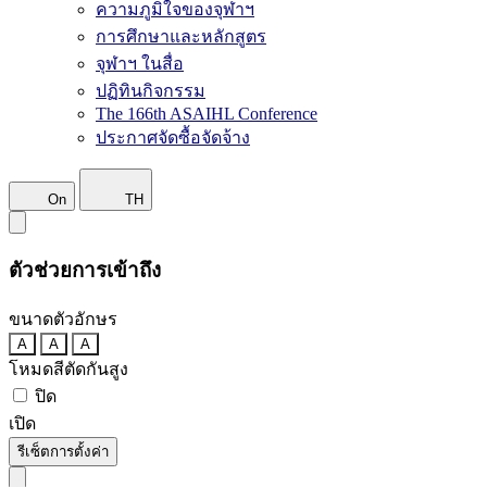
ความภูมิใจของจุฬาฯ
การศึกษาและหลักสูตร
จุฬาฯ ในสื่อ
ปฏิทินกิจกรรม
The 166th ASAIHL Conference
ประกาศจัดซื้อจัดจ้าง
On
TH
ตัวช่วยการเข้าถึง
ขนาดตัวอักษร
A
A
A
โหมดสีตัดกันสูง
ปิด
เปิด
รีเซ็ตการตั้งค่า