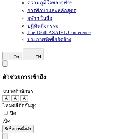
ความภูมิใจของจุฬาฯ
การศึกษาและหลักสูตร
จุฬาฯ ในสื่อ
ปฏิทินกิจกรรม
The 166th ASAIHL Conference
ประกาศจัดซื้อจัดจ้าง
On
TH
ตัวช่วยการเข้าถึง
ขนาดตัวอักษร
A
A
A
โหมดสีตัดกันสูง
ปิด
เปิด
รีเซ็ตการตั้งค่า