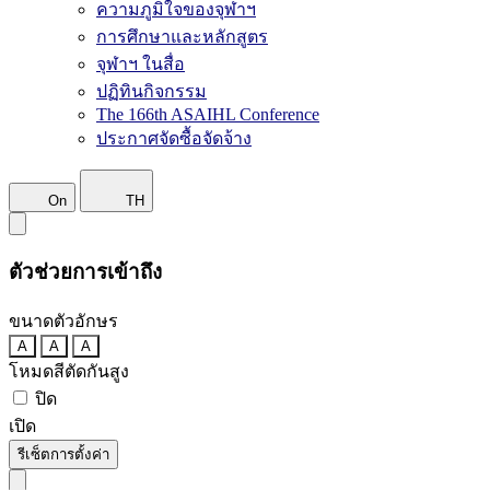
ความภูมิใจของจุฬาฯ
การศึกษาและหลักสูตร
จุฬาฯ ในสื่อ
ปฏิทินกิจกรรม
The 166th ASAIHL Conference
ประกาศจัดซื้อจัดจ้าง
On
TH
ตัวช่วยการเข้าถึง
ขนาดตัวอักษร
A
A
A
โหมดสีตัดกันสูง
ปิด
เปิด
รีเซ็ตการตั้งค่า