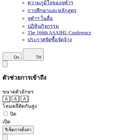
ความภูมิใจของจุฬาฯ
การศึกษาและหลักสูตร
จุฬาฯ ในสื่อ
ปฏิทินกิจกรรม
The 166th ASAIHL Conference
ประกาศจัดซื้อจัดจ้าง
On
TH
ตัวช่วยการเข้าถึง
ขนาดตัวอักษร
A
A
A
โหมดสีตัดกันสูง
ปิด
เปิด
รีเซ็ตการตั้งค่า