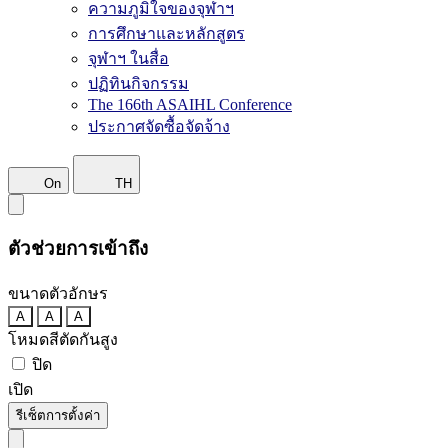
ความภูมิใจของจุฬาฯ
การศึกษาและหลักสูตร
จุฬาฯ ในสื่อ
ปฏิทินกิจกรรม
The 166th ASAIHL Conference
ประกาศจัดซื้อจัดจ้าง
On
TH
ตัวช่วยการเข้าถึง
ขนาดตัวอักษร
A
A
A
โหมดสีตัดกันสูง
ปิด
เปิด
รีเซ็ตการตั้งค่า