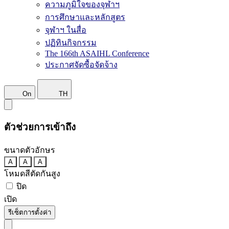
ความภูมิใจของจุฬาฯ
การศึกษาและหลักสูตร
จุฬาฯ ในสื่อ
ปฏิทินกิจกรรม
The 166th ASAIHL Conference
ประกาศจัดซื้อจัดจ้าง
On
TH
ตัวช่วยการเข้าถึง
ขนาดตัวอักษร
A
A
A
โหมดสีตัดกันสูง
ปิด
เปิด
รีเซ็ตการตั้งค่า