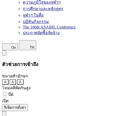
ความภูมิใจของจุฬาฯ
การศึกษาและหลักสูตร
จุฬาฯ ในสื่อ
ปฏิทินกิจกรรม
The 166th ASAIHL Conference
ประกาศจัดซื้อจัดจ้าง
On
TH
ตัวช่วยการเข้าถึง
ขนาดตัวอักษร
A
A
A
โหมดสีตัดกันสูง
ปิด
เปิด
รีเซ็ตการตั้งค่า