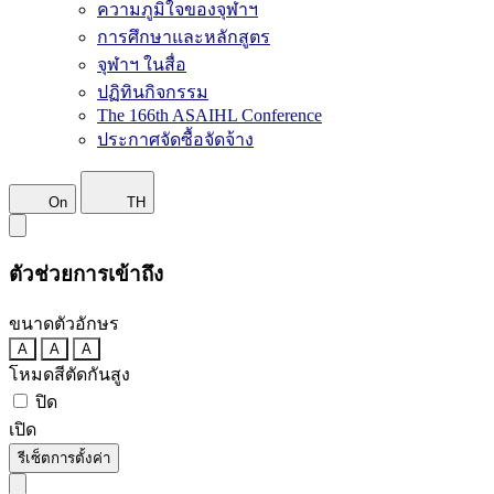
ความภูมิใจของจุฬาฯ
การศึกษาและหลักสูตร
จุฬาฯ ในสื่อ
ปฏิทินกิจกรรม
The 166th ASAIHL Conference
ประกาศจัดซื้อจัดจ้าง
On
TH
ตัวช่วยการเข้าถึง
ขนาดตัวอักษร
A
A
A
โหมดสีตัดกันสูง
ปิด
เปิด
รีเซ็ตการตั้งค่า