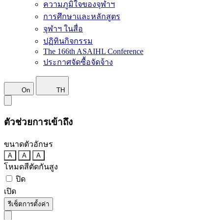
ความภูมิใจของจุฬาฯ
การศึกษาและหลักสูตร
จุฬาฯ ในสื่อ
ปฏิทินกิจกรรม
The 166th ASAIHL Conference
ประกาศจัดซื้อจัดจ้าง
On
TH
ตัวช่วยการเข้าถึง
ขนาดตัวอักษร
A
A
A
โหมดสีตัดกันสูง
ปิด
เปิด
รีเซ็ตการตั้งค่า