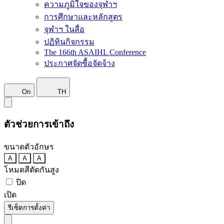
ความภูมิใจของจุฬาฯ
การศึกษาและหลักสูตร
จุฬาฯ ในสื่อ
ปฏิทินกิจกรรม
The 166th ASAIHL Conference
ประกาศจัดซื้อจัดจ้าง
On
TH
ตัวช่วยการเข้าถึง
ขนาดตัวอักษร
A
A
A
โหมดสีตัดกันสูง
ปิด
เปิด
รีเซ็ตการตั้งค่า