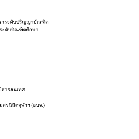
กษาระดับปริญญาบัณฑิต
ระดับบัณฑิตศึกษา
ยีสารสนเทศ
สรนิสิตจุฬาฯ (อบจ.)