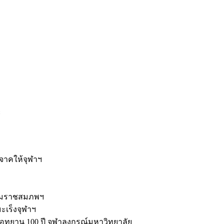
ะ
ิจาคให้จุฬาฯ
รมราชสมภพฯ
มะเร็งจุฬาฯ
ุทยาน 100 ปี จุฬาลงกรณ์มหาวิทยาลัย