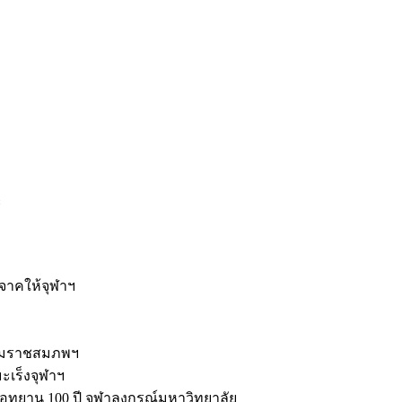
ะ
ิจาคให้จุฬาฯ
รมราชสมภพฯ
มะเร็งจุฬาฯ
ุทยาน 100 ปี จุฬาลงกรณ์มหาวิทยาลัย