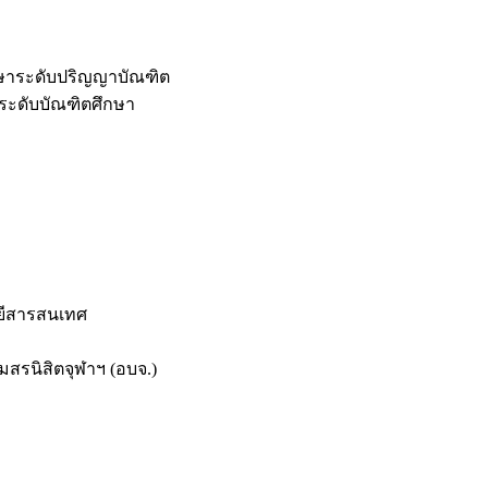
กษาระดับปริญญาบัณฑิต
ระดับบัณฑิตศึกษา
ยีสารสนเทศ
สรนิสิตจุฬาฯ (อบจ.)