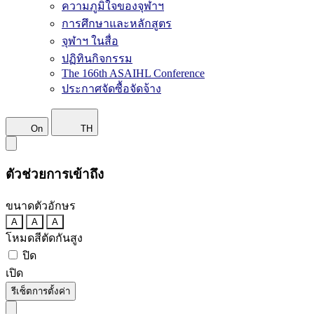
ความภูมิใจของจุฬาฯ
การศึกษาและหลักสูตร
จุฬาฯ ในสื่อ
ปฏิทินกิจกรรม
The 166th ASAIHL Conference
ประกาศจัดซื้อจัดจ้าง
On
TH
ตัวช่วยการเข้าถึง
ขนาดตัวอักษร
A
A
A
โหมดสีตัดกันสูง
ปิด
เปิด
รีเซ็ตการตั้งค่า