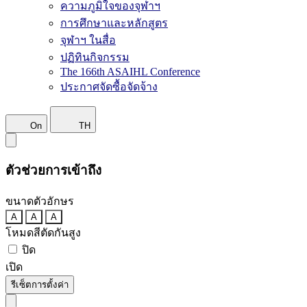
ความภูมิใจของจุฬาฯ
การศึกษาและหลักสูตร
จุฬาฯ ในสื่อ
ปฏิทินกิจกรรม
The 166th ASAIHL Conference
ประกาศจัดซื้อจัดจ้าง
On
TH
ตัวช่วยการเข้าถึง
ขนาดตัวอักษร
A
A
A
โหมดสีตัดกันสูง
ปิด
เปิด
รีเซ็ตการตั้งค่า