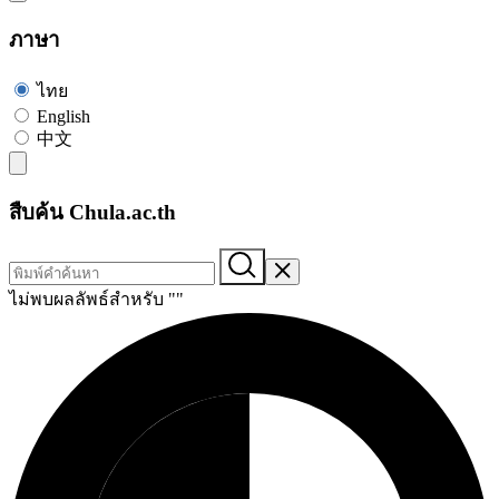
ภาษา
ไทย
English
中文
สืบค้น Chula.ac.th
ไม่พบผลลัพธ์สำหรับ "
"