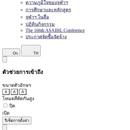
ความภูมิใจของจุฬาฯ
การศึกษาและหลักสูตร
จุฬาฯ ในสื่อ
ปฏิทินกิจกรรม
The 166th ASAIHL Conference
ประกาศจัดซื้อจัดจ้าง
On
TH
ตัวช่วยการเข้าถึง
ขนาดตัวอักษร
A
A
A
โหมดสีตัดกันสูง
ปิด
เปิด
รีเซ็ตการตั้งค่า