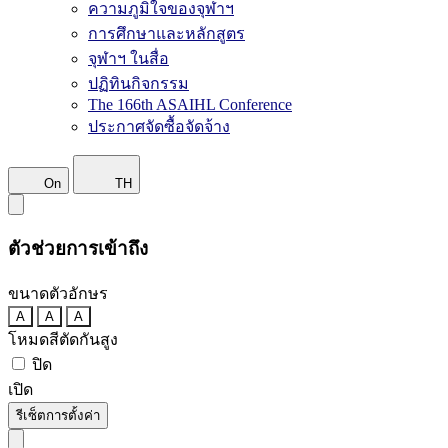
ความภูมิใจของจุฬาฯ
การศึกษาและหลักสูตร
จุฬาฯ ในสื่อ
ปฏิทินกิจกรรม
The 166th ASAIHL Conference
ประกาศจัดซื้อจัดจ้าง
On
TH
ตัวช่วยการเข้าถึง
ขนาดตัวอักษร
A
A
A
โหมดสีตัดกันสูง
ปิด
เปิด
รีเซ็ตการตั้งค่า