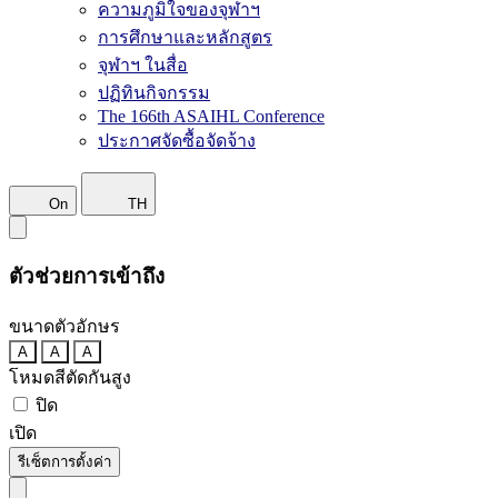
ความภูมิใจของจุฬาฯ
การศึกษาและหลักสูตร
จุฬาฯ ในสื่อ
ปฏิทินกิจกรรม
The 166th ASAIHL Conference
ประกาศจัดซื้อจัดจ้าง
On
TH
ตัวช่วยการเข้าถึง
ขนาดตัวอักษร
A
A
A
โหมดสีตัดกันสูง
ปิด
เปิด
รีเซ็ตการตั้งค่า