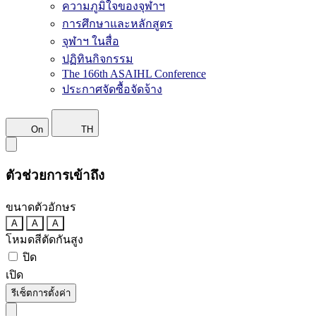
ความภูมิใจของจุฬาฯ
การศึกษาและหลักสูตร
จุฬาฯ ในสื่อ
ปฏิทินกิจกรรม
The 166th ASAIHL Conference
ประกาศจัดซื้อจัดจ้าง
On
TH
ตัวช่วยการเข้าถึง
ขนาดตัวอักษร
A
A
A
โหมดสีตัดกันสูง
ปิด
เปิด
รีเซ็ตการตั้งค่า