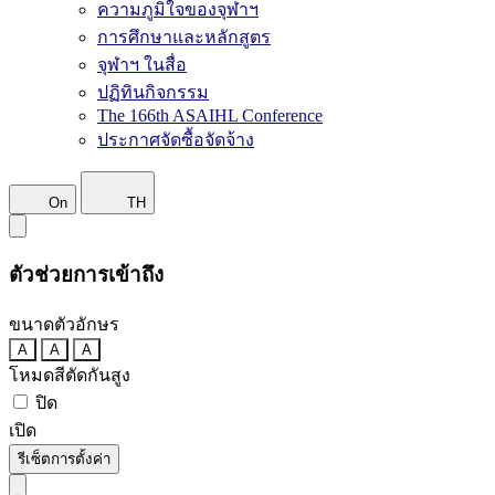
ความภูมิใจของจุฬาฯ
การศึกษาและหลักสูตร
จุฬาฯ ในสื่อ
ปฏิทินกิจกรรม
The 166th ASAIHL Conference
ประกาศจัดซื้อจัดจ้าง
On
TH
ตัวช่วยการเข้าถึง
ขนาดตัวอักษร
A
A
A
โหมดสีตัดกันสูง
ปิด
เปิด
รีเซ็ตการตั้งค่า