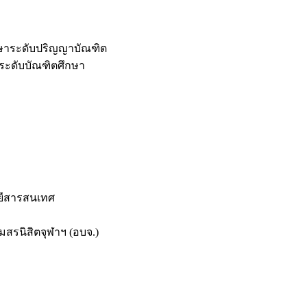
กษาระดับปริญญาบัณฑิต
ระดับบัณฑิตศึกษา
ยีสารสนเทศ
สรนิสิตจุฬาฯ (อบจ.)