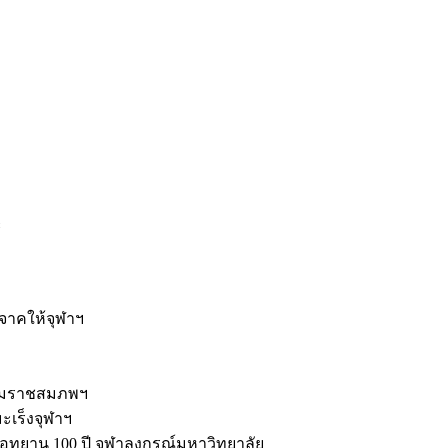
ะ
ิจาคให้จุฬาฯ
รมราชสมภพฯ
มะเร็งจุฬาฯ
ุทยาน 100 ปี จุฬาลงกรณ์มหาวิทยาลัย