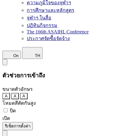
ความภูมิใจของจุฬาฯ
การศึกษาและหลักสูตร
จุฬาฯ ในสื่อ
ปฏิทินกิจกรรม
The 166th ASAIHL Conference
ประกาศจัดซื้อจัดจ้าง
On
TH
ตัวช่วยการเข้าถึง
ขนาดตัวอักษร
A
A
A
โหมดสีตัดกันสูง
ปิด
เปิด
รีเซ็ตการตั้งค่า