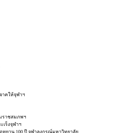
ะ
ิจาคให้จุฬาฯ
รมราชสมภพฯ
มะเร็งจุฬาฯ
ุทยาน 100 ปี จุฬาลงกรณ์มหาวิทยาลัย