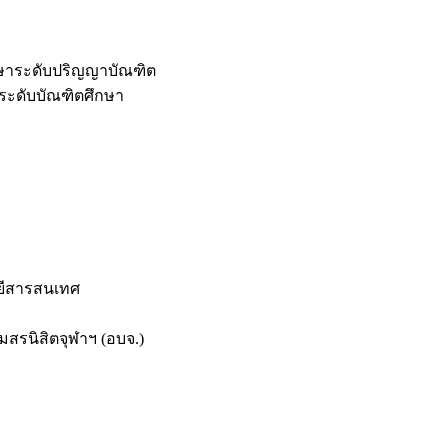
กษาระดับปริญญาบัณฑิต
ระดับบัณฑิตศึกษา
ยีสารสนเทศ
สรนิสิตจุฬาฯ (อบจ.)