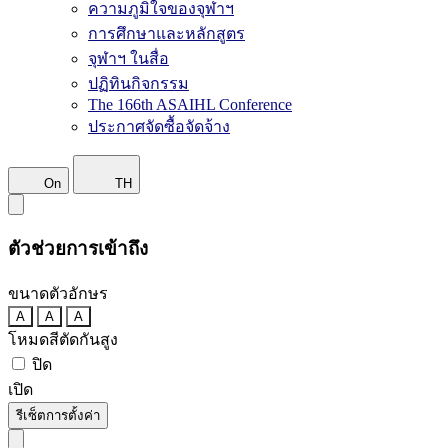
ความภูมิใจของจุฬาฯ
การศึกษาและหลักสูตร
จุฬาฯ ในสื่อ
ปฏิทินกิจกรรม
The 166th ASAIHL Conference
ประกาศจัดซื้อจัดจ้าง
On
TH
ตัวช่วยการเข้าถึง
ขนาดตัวอักษร
A
A
A
โหมดสีตัดกันสูง
ปิด
เปิด
รีเซ็ตการตั้งค่า