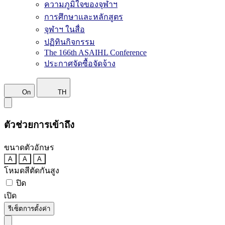
ความภูมิใจของจุฬาฯ
การศึกษาและหลักสูตร
จุฬาฯ ในสื่อ
ปฏิทินกิจกรรม
The 166th ASAIHL Conference
ประกาศจัดซื้อจัดจ้าง
On
TH
ตัวช่วยการเข้าถึง
ขนาดตัวอักษร
A
A
A
โหมดสีตัดกันสูง
ปิด
เปิด
รีเซ็ตการตั้งค่า