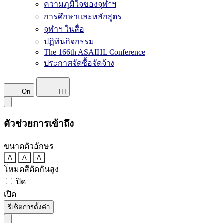
ความภูมิใจของจุฬาฯ
การศึกษาและหลักสูตร
จุฬาฯ ในสื่อ
ปฏิทินกิจกรรม
The 166th ASAIHL Conference
ประกาศจัดซื้อจัดจ้าง
On
TH
ตัวช่วยการเข้าถึง
ขนาดตัวอักษร
A
A
A
โหมดสีตัดกันสูง
ปิด
เปิด
รีเซ็ตการตั้งค่า