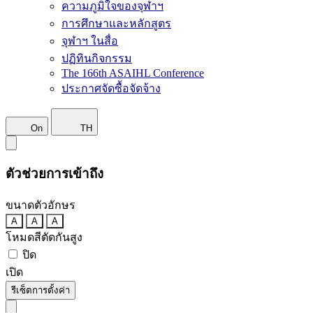
ความภูมิใจของจุฬาฯ
การศึกษาและหลักสูตร
จุฬาฯ ในสื่อ
ปฏิทินกิจกรรม
The 166th ASAIHL Conference
ประกาศจัดซื้อจัดจ้าง
On
TH
ตัวช่วยการเข้าถึง
ขนาดตัวอักษร
A
A
A
โหมดสีตัดกันสูง
ปิด
เปิด
รีเซ็ตการตั้งค่า