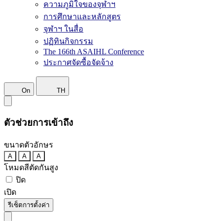
ความภูมิใจของจุฬาฯ
การศึกษาและหลักสูตร
จุฬาฯ ในสื่อ
ปฏิทินกิจกรรม
The 166th ASAIHL Conference
ประกาศจัดซื้อจัดจ้าง
On
TH
ตัวช่วยการเข้าถึง
ขนาดตัวอักษร
A
A
A
โหมดสีตัดกันสูง
ปิด
เปิด
รีเซ็ตการตั้งค่า