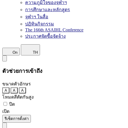
ความภูมิใจของจุฬาฯ
การศึกษาและหลักสูตร
จุฬาฯ ในสื่อ
ปฏิทินกิจกรรม
The 166th ASAIHL Conference
ประกาศจัดซื้อจัดจ้าง
On
TH
ตัวช่วยการเข้าถึง
ขนาดตัวอักษร
A
A
A
โหมดสีตัดกันสูง
ปิด
เปิด
รีเซ็ตการตั้งค่า