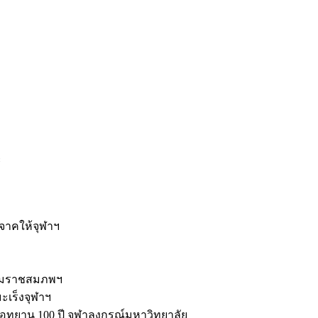
ะ
ิจาคให้จุฬาฯ
รมราชสมภพฯ
มะเร็งจุฬาฯ
ุทยาน 100 ปี จุฬาลงกรณ์มหาวิทยาลัย