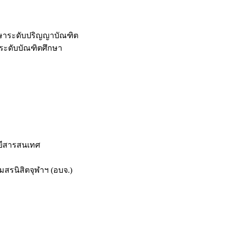
กษาระดับปริญญาบัณฑิต
ระดับบัณฑิตศึกษา
ยีสารสนเทศ
สรนิสิตจุฬาฯ (อบจ.)