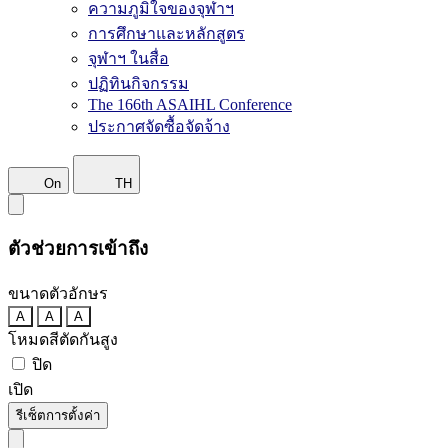
ความภูมิใจของจุฬาฯ
การศึกษาและหลักสูตร
จุฬาฯ ในสื่อ
ปฏิทินกิจกรรม
The 166th ASAIHL Conference
ประกาศจัดซื้อจัดจ้าง
On
TH
ตัวช่วยการเข้าถึง
ขนาดตัวอักษร
A
A
A
โหมดสีตัดกันสูง
ปิด
เปิด
รีเซ็ตการตั้งค่า