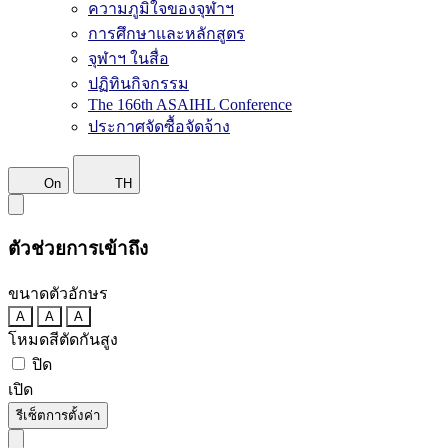
ความภูมิใจของจุฬาฯ
การศึกษาและหลักสูตร
จุฬาฯ ในสื่อ
ปฏิทินกิจกรรม
The 166th ASAIHL Conference
ประกาศจัดซื้อจัดจ้าง
On
TH
ตัวช่วยการเข้าถึง
ขนาดตัวอักษร
A
A
A
โหมดสีตัดกันสูง
ปิด
เปิด
รีเซ็ตการตั้งค่า