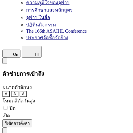
ความภูมิใจของจุฬาฯ
การศึกษาและหลักสูตร
จุฬาฯ ในสื่อ
ปฏิทินกิจกรรม
The 166th ASAIHL Conference
ประกาศจัดซื้อจัดจ้าง
On
TH
ตัวช่วยการเข้าถึง
ขนาดตัวอักษร
A
A
A
โหมดสีตัดกันสูง
ปิด
เปิด
รีเซ็ตการตั้งค่า