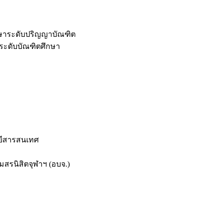
กษาระดับปริญญาบัณฑิต
ระดับบัณฑิตศึกษา
ยีสารสนเทศ
สรนิสิตจุฬาฯ (อบจ.)