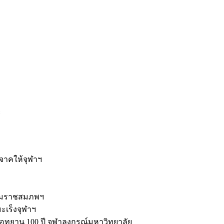
ะ
ิจาคให้จุฬาฯ
รมราชสมภพฯ
มะเร็งจุฬาฯ
ุทยาน 100 ปี จุฬาลงกรณ์มหาวิทยาลัย