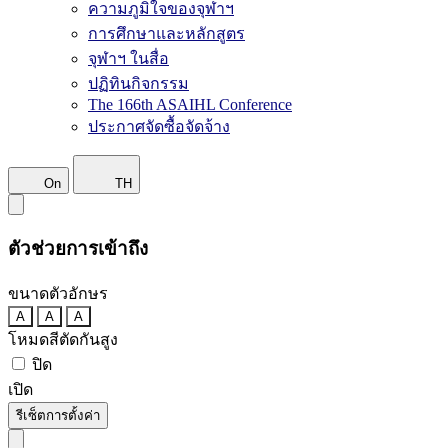
ความภูมิใจของจุฬาฯ
การศึกษาและหลักสูตร
จุฬาฯ ในสื่อ
ปฏิทินกิจกรรม
The 166th ASAIHL Conference
ประกาศจัดซื้อจัดจ้าง
On
TH
ตัวช่วยการเข้าถึง
ขนาดตัวอักษร
A
A
A
โหมดสีตัดกันสูง
ปิด
เปิด
รีเซ็ตการตั้งค่า