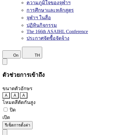
ความภูมิใจของจุฬาฯ
การศึกษาและหลักสูตร
จุฬาฯ ในสื่อ
ปฏิทินกิจกรรม
The 166th ASAIHL Conference
ประกาศจัดซื้อจัดจ้าง
On
TH
ตัวช่วยการเข้าถึง
ขนาดตัวอักษร
A
A
A
โหมดสีตัดกันสูง
ปิด
เปิด
รีเซ็ตการตั้งค่า