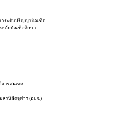
กษาระดับปริญญาบัณฑิต
ระดับบัณฑิตศึกษา
ยีสารสนเทศ
สรนิสิตจุฬาฯ (อบจ.)