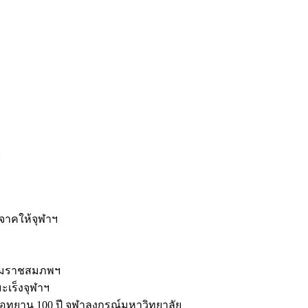
ะ
ิจาคให้จุฬาฯ
รมราชสมภพฯ
มะเร็งจุฬาฯ
ุทยาน 100 ปี จุฬาลงกรณ์มหาวิทยาลัย