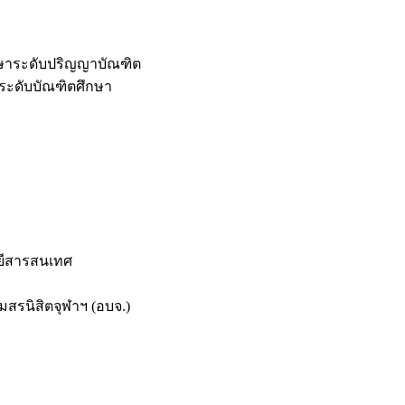
กษาระดับปริญญาบัณฑิต
ระดับบัณฑิตศึกษา
ยีสารสนเทศ
สรนิสิตจุฬาฯ (อบจ.)