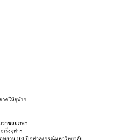
ะ
ิจาคให้จุฬาฯ
รมราชสมภพฯ
มะเร็งจุฬาฯ
ุทยาน 100 ปี จุฬาลงกรณ์มหาวิทยาลัย