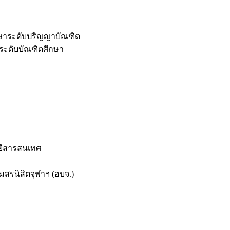
กษาระดับปริญญาบัณฑิต
ระดับบัณฑิตศึกษา
ยีสารสนเทศ
สรนิสิตจุฬาฯ (อบจ.)