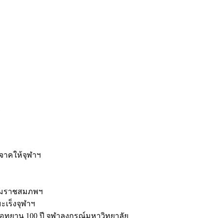
ะ
ิจาคให้จุฬาฯ
รมราชสมภพฯ
มะเร็งจุฬาฯ
ุทยาน 100 ปี จุฬาลงกรณ์มหาวิทยาลัย