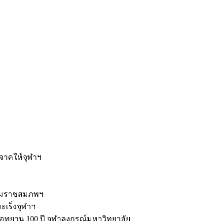
ะ
ิจาคให้จุฬาฯ
รมราชสมภพฯ
มะเร็งจุฬาฯ
ุทยาน 100 ปี จุฬาลงกรณ์มหาวิทยาลัย