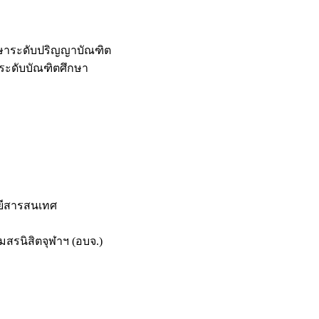
กษาระดับปริญญาบัณฑิต
ระดับบัณฑิตศึกษา
ยีสารสนเทศ
สรนิสิตจุฬาฯ (อบจ.)