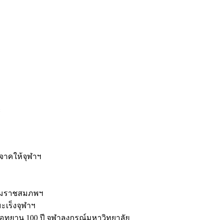
ะ
ิจาคให้จุฬาฯ
รมราชสมภพฯ
มะเร็งจุฬาฯ
ุทยาน 100 ปี จุฬาลงกรณ์มหาวิทยาลัย