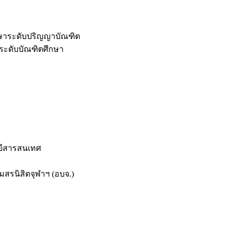
กษาระดับปริญญาบัณฑิต
ระดับบัณฑิตศึกษา
ยีสารสนเทศ
สรนิสิตจุฬาฯ (อบจ.)